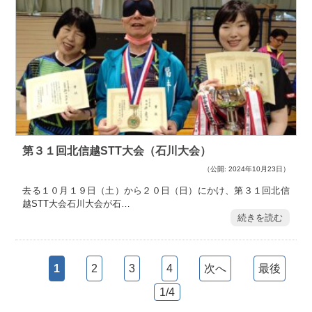
第３１回北信越STT大会（石川大会）
（公開: 2024年10月23日）
去る１０月１９日（土）から２０日（日）にかけ、第３１回北信
越STT大会石川大会が石…
続きを読む
1
2
3
4
次へ
最後
1/4