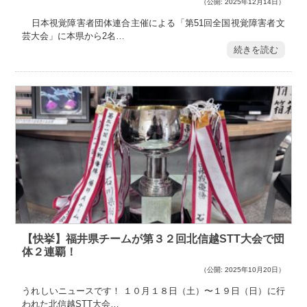
（公開: 2025年12月14日）
日本視覚障害者団体連合主催による「第51回全国視覚障害者文
芸大会」に本県から2名…
続きを読む
【快挙】福井県チームが第３２回北信越STT大会で団
体２連覇！
（公開: 2025年10月20日）
うれしいニュースです！ １０月１８日（土）〜１９日（日）に行
われた北信越STT大会…